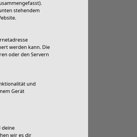
 zusammengefasst).
m unten stehendem
ebsite.
ternetadresse
ert werden kann. Die
ren oder den Servern
nktionalität und
einem Gerät
d deine
hen wir es dir